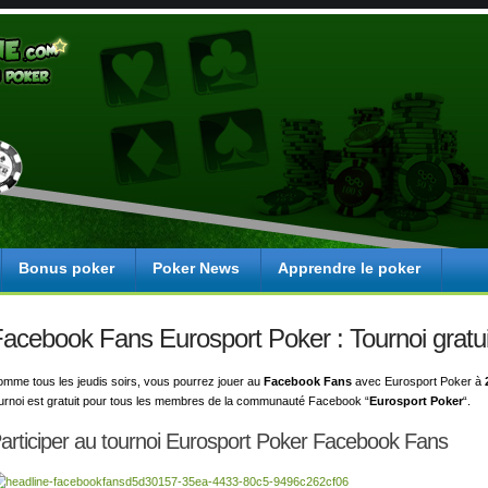
Bonus poker
Poker News
Apprendre le poker
acebook Fans Eurosport Poker : Tournoi gratui
mme tous les jeudis soirs, vous pourrez jouer au
Facebook Fans
avec Eurosport Poker à
urnoi est gratuit pour tous les membres de la communauté Facebook “
Eurosport Poker
“.
articiper au tournoi Eurosport Poker Facebook Fans