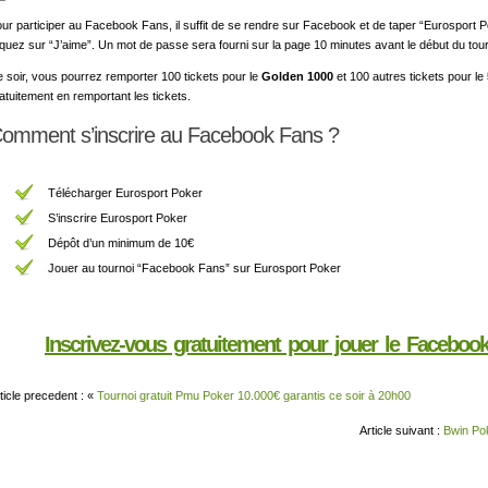
ur participer au Facebook Fans, il suffit de se rendre sur Facebook et de taper “Eurosport P
iquez sur “J’aime”. Un mot de passe sera fourni sur la page 10 minutes avant le début du tour
 soir, vous pourrez remporter 100 tickets pour le
Golden 1000
et 100 autres tickets pour le
atuitement en remportant les tickets.
omment s’inscrire au Facebook Fans ?
Télécharger Eurosport Poker
S’inscrire Eurosport Poker
Dépôt d’un minimum de 10€
Jouer au tournoi “Facebook Fans” sur Eurosport Poker
Inscrivez-vous gratuitement pour jouer le Faceboo
ticle precedent : «
Tournoi gratuit Pmu Poker 10.000€ garantis ce soir à 20h00
Article suivant :
Bwin Pok