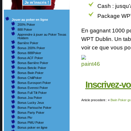
Cash : jusqu
Package WPT 
Jouer au poker en ligne
200% Poker
En gagnant 1000 po
888 Poker
Apprendre à jouer au Poker Texas
WPT Dublin. Un tabl
Holdem
Barrière Poker
voir ce que vous p
Bonus 200% Poker
Bonus 888Poker
Bonus ACF Poker
Bonus Barrière Poker
Bonus Betclic Poker
Bonus Bwin Poker
Bonus ChiliPoker
Inscrivez-v
Bonus Eurosport Poker
Bonus Everest Poker
Bonus Full Tilt Poker
Bonus Joa Poker
Article precedent : «
Bwin Poker gra
Bonus Lucky Jeux
Bonus Partouche Poker
Bonus Party Poker
Bonus Pkr
Bonus PMU Poker
Bonus poker en ligne